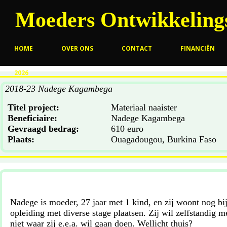
Moeders Ontwikkelings
HOME
OVER ONS
CONTACT
FINANCIËN
2026
2018-23 Nadege Kagambega
Titel project:
Materiaal naaister
Beneficiaire:
Nadege Kagambega
Gevraagd bedrag:
610 euro
Plaats:
Ouagadougou, Burkina Faso
Nadege is moeder, 27 jaar met 1 kind, en zij woont nog bij 
opleiding met diverse stage plaatsen. Zij wil zelfstandig 
niet waar zij e.e.a. wil gaan doen. Wellicht thuis?