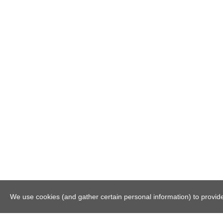
We use cookies (and gather certain personal information) to provide 
© 2026
m-o-p.nl