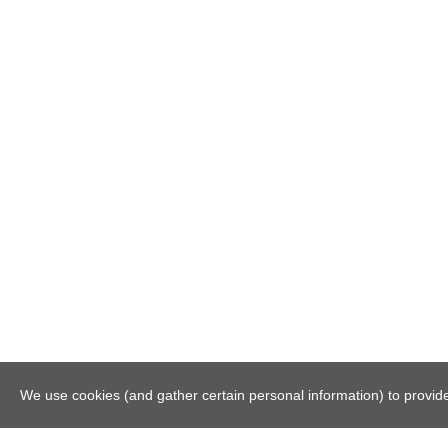
We use cookies (and gather certain personal information) to provide 
© 2026
m-o-p.nl